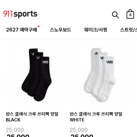
0
2627 예약구매
스노우보드
웨이크/서핑
스트릿/
반스 클래식 크루 쓰리팩 양말
반스 클래식 크루 쓰리팩 양말
BLACK
WHITE
25,000
25,000
25,000
25,000