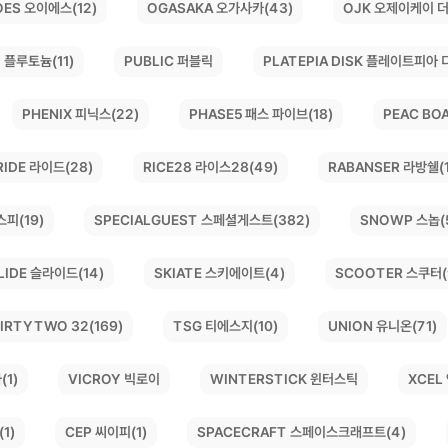
OGASAKA 오가사카(43)
OJK 오제이케이 더
OES 오이에스(12)
PLATEPIA DISK 플레이트피아 
 플루토늄(11)
PUBLIC 퍼블릭
PEAC BO
PHASE5 패스 파이브(18)
PHENIX 피닉스(22)
RICE28 라이스28(49)
RABANSER 라방쉘(1
RIDE 라이드(28)
SPECIALGUEST 스페셜게스트(382)
SNOWP 스놉(
스피(19)
SKIATE 스키에이트(4)
SCOOTER 스쿠터(
LIDE 슬라이드(14)
IRTYTWO 32(169)
UNION 유니온(71)
TSG 티에스지(10)
WINTERSTICK 윈터스틱
VICROY 빅로이
XCEL
(1)
SPACECRAFT 스페이스크래프트(4)
1)
CEP 씨이피(1)