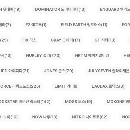
DOMINATOR 도미네이터(13)
H 닷대쉬(19)
ENGUARD 엔가드
릴라(7)
FIELD EARTH 필드어스(11)
FOR
F2 에프투(1)
(25)
GRAY 그레이(17)
GT 지티(13)
FIX 픽스
시(13)
HURLEY 헐리(770)
HE
HRTM 에이치알티엠
JULYSEVEN 줄라이세븐(
JONES 존스(79)
IPD 아이피디(71)
 FORCE 리퀴드포스(225)
L'AUDAX 로닥스(8)
LIMIT 리미트
OCKSTAR 마운틴 락스타(142)
MDXONE 엠
MOSS 모스(19)
NO
NITRO 나이트로(82)
H 노아(16)
NOW 나우(13)