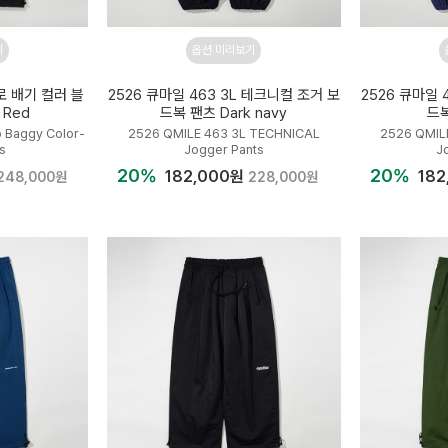
기
옵션 미리보기
로 배기 컬러 블
2526 큐마일 463 3L 테크니컬 조거 보
2526 큐마일 
 Red
드복 팬츠 Dark navy
드복
 Baggy Color-
2526 QMILE 463 3L TECHNICAL
2526 QMIL
s
Jogger Pants
J
20%
20%
182,000원
182
248,000원
228,000원