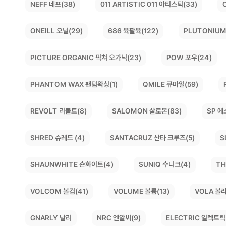
011 ARTISTIC 011 아티스틱(33)
NEFF 네프(38)
PLUTONIUM
ONEILL 오닐(29)
686 육팔육(122)
PICTURE ORGANIC 픽쳐 오가닉(23)
POW 포우(24)
PHANTOM WAX 팬텀왁싱(1)
QMILE 큐마일(59)
SALOMON 살로몬(83)
REVOLT 리볼트(8)
SP 에
SANTACRUZ 산타 크루즈(5)
S
SHRED 슈레드 (4)
SHAUNWHITE 숀화이트(4)
TH
SUNIQ 수니크(4)
VOLCOM 볼컴(41)
VOLUME 볼륨(13)
VOLA 볼라
ELECTRIC 일렉트릭(
NRC 엔알씨(9)
GNARLY 날리