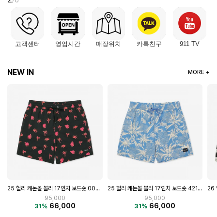
고객센터
영업시간
매장위치
카톡친구
911 TV
NEW IN
MORE +
25 헐리 캐논볼 볼리 17인치 보드숏 421 MBS0011890
26 헐리 팬텀 비피 에코 사이드 포켓 18인치 보드숏 MBS0011860 100
95,000
115,000
66,000
103,000
31%
10%