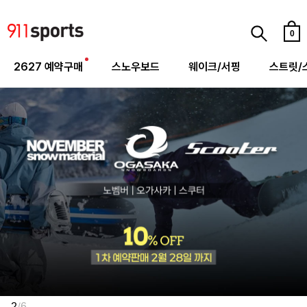
0
2627 예약구매
스노우보드
웨이크/서핑
스트릿/
/
2
6