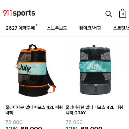
0
2627 예약구매
스노우보드
웨이크/서핑
스트릿/
줄라이세븐 멀티 퍼포스 42L 메쉬
줄라이세븐 멀티 퍼포스 42L 메쉬
백팩
백팩 GRAY
78,000
78,000
12%
68,000
12%
68,000