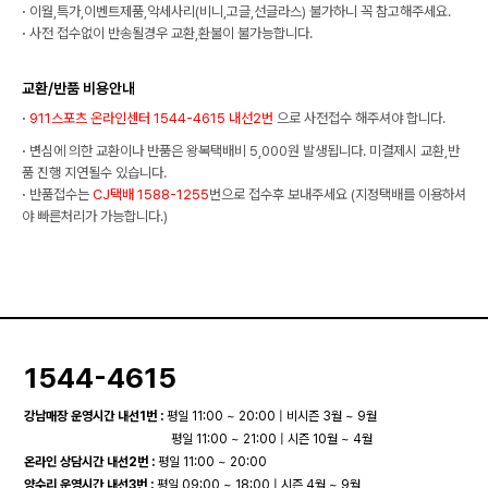
·
이월,특가,이벤트제품,악세사리(비니,고글,선글라스) 불가하니 꼭 참고해주세요.
·
사전 접수없이 반송될경우 교환,환불이 불가능합니다.
교환/반품 비용안내
·
911스포츠 온라인센터 1544-4615 내선2번
으로 사전접수 해주셔야 합니다.
·
변심에 의한 교환이나 반품은 왕복택배비 5,000원 발생됩니다. 미결제시 교환,반
품 진행 지연될수 있습니다.
·
반품접수는
CJ택배 1588-1255
번으로 접수후 보내주세요 (지정택배를 이용하셔
야 빠른처리가 가능합니다.)
1544-4615
강남매장 운영시간 내선1번 :
평일 11:00 ~ 20:00 | 비시즌 3월 ~ 9월
평일 11:00 ~ 21:00 | 시즌 10월 ~ 4월
온라인 상담시간 내선2번 :
평일 11:00 ~ 20:00
양수리 운영시간 내선3번 :
평일 09:00 ~ 18:00 | 시즌 4월 ~ 9월