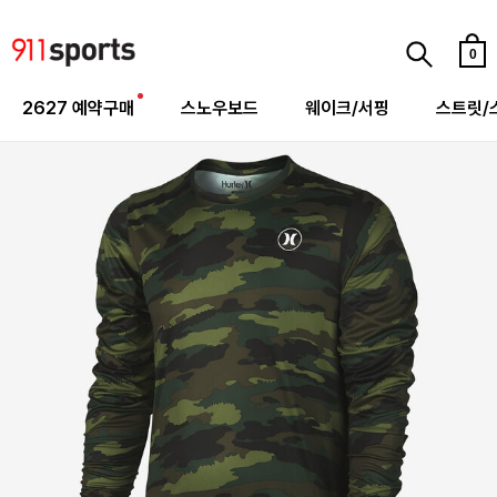
0
2627 예약구매
스노우보드
웨이크/서핑
스트릿/