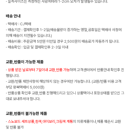
·
실측사이즈는 측정하는 사람에따라 1-2cm 오차가 발생될수 있습니다.
배송 안내
·
택배사 : CJ택배
·
배송기간 : 결제확인후 1-2일(배송물량이 증가하는 명절,공휴일은 택배사 사정에
의해 배송이 지연될수 있습니다.)
·
배송비용 : 주문금액 5만원 미만일 경우 2,500원의 배송료가 자동추가 됩니다.
·
배송확인 : 입금 및 결제확인후 2-3일 이내
교환,반품이 가능한 제품
·
상품 받은 날로부터 7일이내 교환,반품 가능
하며 고객센터에서 반품안내 확인후 진
행됩니다.
·
교환/반품 제한사항에 해당하지 않는 경우에만 가능합니다. (교환/반품 비용 고객
부담 왕복택배비 5,000원)
·
반품상품 확인후 교환,반품 진행해드리고 있으니 상품택이나 포장상태를 받으신 그
대로 보내주셔야 합니다.
교환,반품이 불가능한 제품
·
스노보드 세트상품,흰색,아이보리,크림색 계통
의 의류제품이나,제품 훼손시 교환
및 반품 불가