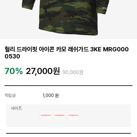
헐리 드라이핏 아이콘 카모 래쉬가드 3KE MRG000
0530
70%
27,000
원
90,000원
적립금
1,000 원
사이즈
S
M
L