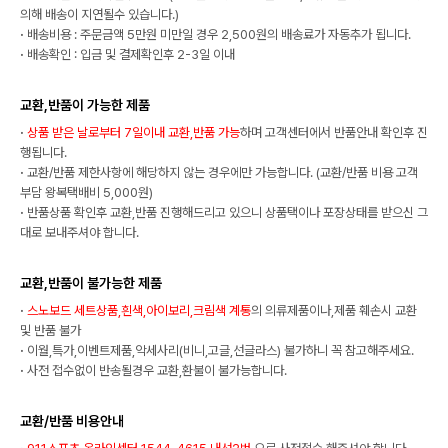
의해 배송이 지연될수 있습니다.)
·
배송비용 : 주문금액 5만원 미만일 경우 2,500원의 배송료가 자동추가 됩니다.
·
배송확인 : 입금 및 결제확인후 2-3일 이내
교환,반품이 가능한 제품
·
상품 받은 날로부터 7일이내 교환,반품 가능
하며 고객센터에서 반품안내 확인후 진
행됩니다.
·
교환/반품 제한사항에 해당하지 않는 경우에만 가능합니다. (교환/반품 비용 고객
부담 왕복택배비 5,000원)
·
반품상품 확인후 교환,반품 진행해드리고 있으니 상품택이나 포장상태를 받으신 그
대로 보내주셔야 합니다.
교환,반품이 불가능한 제품
·
스노보드 세트상품,흰색,아이보리,크림색 계통
의 의류제품이나,제품 훼손시 교환
및 반품 불가
·
이월,특가,이벤트제품,악세사리(비니,고글,선글라스) 불가하니 꼭 참고해주세요.
·
사전 접수없이 반송될경우 교환,환불이 불가능합니다.
교환/반품 비용안내