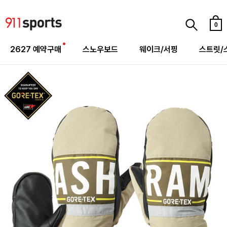
0
2627 예약구매
스노우보드
웨이크/서핑
스트릿/