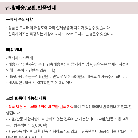
구매/배송/교환,반품안내
구매시 주의사항
·
상품은 모니터의 해상도에 따라 실제상품과 차이가 있을수 있습니다.
·
실측사이즈는 측정하는 사람에따라 1-2cm 오차가 발생될수 있습니다.
배송 안내
·
택배사 : CJ택배
·
배송기간 : 결제확인후 1-2일(배송물량이 증가하는 명절,공휴일은 택배사 사정에
의해 배송이 지연될수 있습니다.)
·
배송비용 : 주문금액 5만원 미만일 경우 2,500원의 배송료가 자동추가 됩니다.
·
배송확인 : 입금 및 결제확인후 2-3일 이내
교환,반품이 가능한 제품
·
상품 받은 날로부터 7일이내 교환,반품 가능
하며 고객센터에서 반품안내 확인후 진
행됩니다.
·
교환/반품 제한사항에 해당하지 않는 경우에만 가능합니다. (교환/반품 비용 고객
부담 왕복택배비 5,000원)
·
반품상품 확인후 교환,반품 진행해드리고 있으니 상품택이나 포장상태를 받으신 그
대로 보내주셔야 합니다.