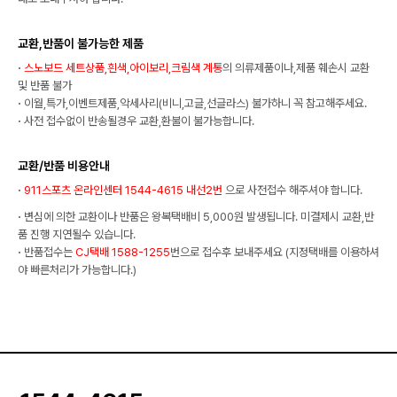
교환,반품이 불가능한 제품
·
스노보드 세트상품,흰색,아이보리,크림색 계통
의 의류제품이나,제품 훼손시 교환
및 반품 불가
·
이월,특가,이벤트제품,악세사리(비니,고글,선글라스) 불가하니 꼭 참고해주세요.
·
사전 접수없이 반송될경우 교환,환불이 불가능합니다.
교환/반품 비용안내
·
911스포츠 온라인센터 1544-4615 내선2번
으로 사전접수 해주셔야 합니다.
·
변심에 의한 교환이나 반품은 왕복택배비 5,000원 발생됩니다. 미결제시 교환,반
품 진행 지연될수 있습니다.
·
반품접수는
CJ택배 1588-1255
번으로 접수후 보내주세요 (지정택배를 이용하셔
야 빠른처리가 가능합니다.)