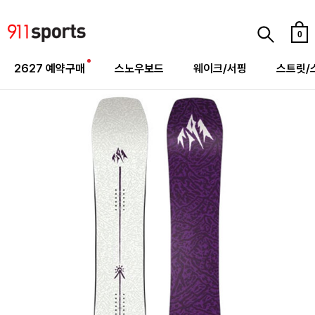
0
2627 예약구매
스노우보드
웨이크/서핑
스트릿/