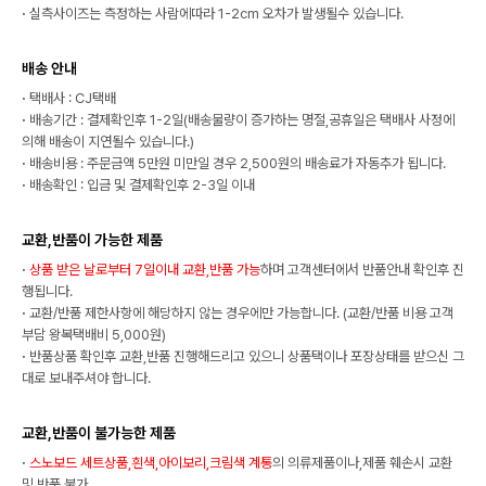
·
실측사이즈는 측정하는 사람에따라 1-2cm 오차가 발생될수 있습니다.
배송 안내
·
택배사 : CJ택배
·
배송기간 : 결제확인후 1-2일(배송물량이 증가하는 명절,공휴일은 택배사 사정에
의해 배송이 지연될수 있습니다.)
·
배송비용 : 주문금액 5만원 미만일 경우 2,500원의 배송료가 자동추가 됩니다.
·
배송확인 : 입금 및 결제확인후 2-3일 이내
교환,반품이 가능한 제품
·
상품 받은 날로부터 7일이내 교환,반품 가능
하며 고객센터에서 반품안내 확인후 진
행됩니다.
·
교환/반품 제한사항에 해당하지 않는 경우에만 가능합니다. (교환/반품 비용 고객
부담 왕복택배비 5,000원)
·
반품상품 확인후 교환,반품 진행해드리고 있으니 상품택이나 포장상태를 받으신 그
대로 보내주셔야 합니다.
교환,반품이 불가능한 제품
·
스노보드 세트상품,흰색,아이보리,크림색 계통
의 의류제품이나,제품 훼손시 교환
및 반품 불가