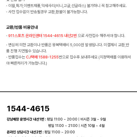
·
이월,특가,이벤트제품,악세사리(비니,고글,선글라스) 불가하니 꼭 참고해주세요.
·
사전 접수없이 반송될경우 교환,환불이 불가능합니다.
교환/반품 비용안내
·
911스포츠 온라인센터 1544-4615 내선2번
으로 사전접수 해주셔야 합니다.
·
변심에 의한 교환이나 반품은 왕복택배비 5,000원 발생됩니다. 미결제시 교환,반
품 진행 지연될수 있습니다.
·
반품접수는
CJ택배 1588-1255
번으로 접수후 보내주세요 (지정택배를 이용하셔
야 빠른처리가 가능합니다.)
1544-4615
강남매장 운영시간 내선1번 :
평일 11:00 ~ 20:00 | 비시즌 3월 ~ 9월
평일 11:00 ~ 21:00 | 시즌 10월 ~ 4월
온라인 상담시간 내선2번 :
평일 11:00 ~ 20:00