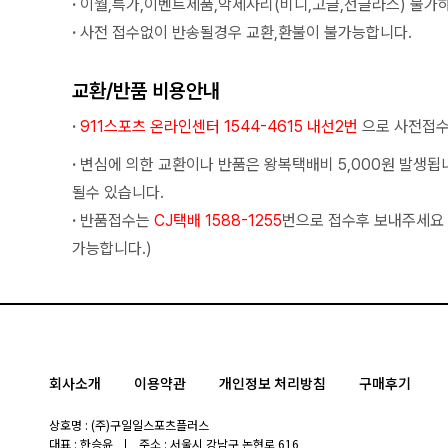
·
이월,특가,이벤트제품,악세사리(비니,고글,선글라스) 불가
·
사전 접수없이 반송될경우 교환,환불이 불가능합니다.
교환/반품 비용안내
·
911스포츠 온라인센터 1544-4615 내선2번
으로 사전접수
·
변심에 의한 교환이나 반품은 왕복택배비 5,000원 발생됩
될수 있습니다.
·
반품접수는
CJ택배 1588-1255
번으로 접수후 보내주세요
가능합니다.)
회사소개
이용약관
개인정보 처리방침
구매후기
상호명 : (주)구일일스포츠플러스
대표 : 한승윤
주소 : 서울시 강남구 논현로 616