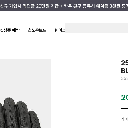
7 신상품 예약
스노우보드
웨이크/서핑
스케이트/스트릿
키즈
2
B
25
2
사이