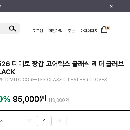
×
0
로그인
회원가입
주문
마이페이지
/주니어
526 디미토 장갑 고어텍스 클래식 레더 글러브
LACK
26 DIMITO GORE-TEX CLASSIC LEATHER GLOVES
0%
95,000
원
119,000원
XS
S
M
L
즈