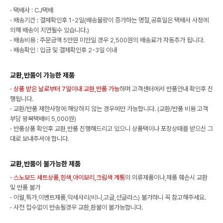
·
택배사 : CJ택배
·
배송기간 : 결제확인후 1-2일(배송물량이 증가하는 명절,공휴일은 택배사 사정에
의해 배송이 지연될수 있습니다.)
·
배송비용 : 주문금액 5만원 미만일 경우 2,500원의 배송료가 자동추가 됩니다.
·
배송확인 : 입금 및 결제확인후 2-3일 이내
교환,반품이 가능한 제품
·
상품 받은 날로부터 7일이내 교환,반품 가능
하며 고객센터에서 반품안내 확인후 진
행됩니다.
·
교환/반품 제한사항에 해당하지 않는 경우에만 가능합니다. (교환/반품 비용 고객
부담 왕복택배비 5,000원)
·
반품상품 확인후 교환,반품 진행해드리고 있으니 상품택이나 포장상태를 받으신 그
대로 보내주셔야 합니다.
교환,반품이 불가능한 제품
·
스노보드 세트상품,흰색,아이보리,크림색 계통
의 의류제품이나,제품 훼손시 교환
및 반품 불가
·
이월,특가,이벤트제품,악세사리(비니,고글,선글라스) 불가하니 꼭 참고해주세요.
·
사전 접수없이 반송될경우 교환,환불이 불가능합니다.