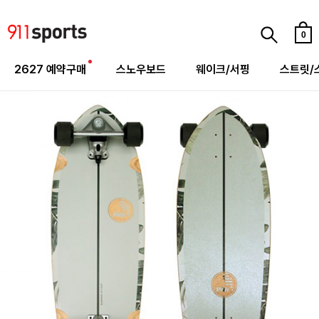
0
2627 예약구매
스노우보드
웨이크/서핑
스트릿/