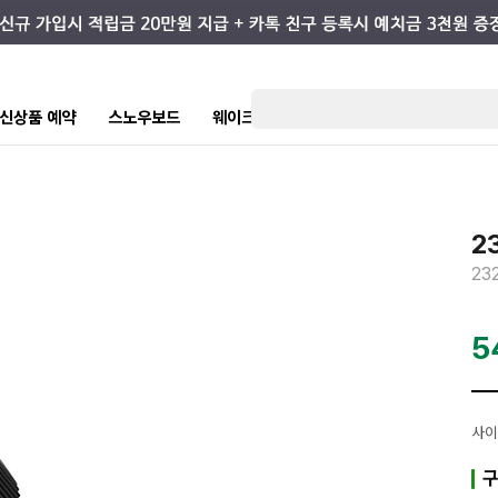
7 신상품 예약
스노우보드
웨이크/서핑
스케이트/스트릿
키즈
2
23
5
사이
구