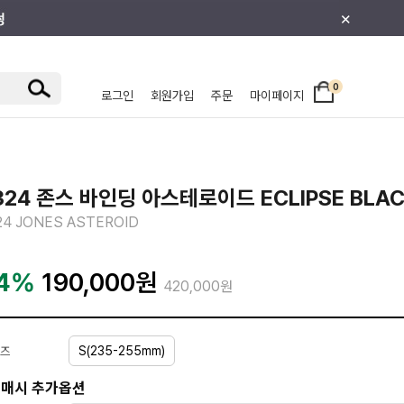
×
0
로그인
회원가입
주문
마이페이지
/주니어
324 존스 바인딩 아스테로이드 ECLIPSE BLA
24 JONES ASTEROID
4%
190,000
원
420,000원
S(235-255mm)
즈
매시 추가옵션