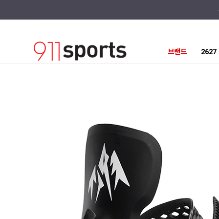
브랜드
262