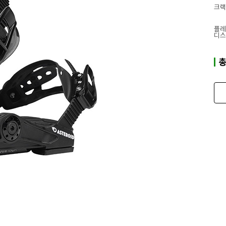
크랙
플레
디스
총