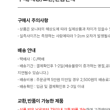
구매시 주의사항
·
상품은 모니터의 해상도에 따라 실제상품과 차이가 있을수 
·
실측사이즈는 측정하는 사람에따라 1-2cm 오차가 발생될수
배송 안내
·
택배사 : CJ택배
·
배송기간 : 결제확인후 1-2일(배송물량이 증가하는 명절,
지연될수 있습니다.)
·
배송비용 : 주문금액 5만원 미만일 경우 2,500원의 배송료
·
배송확인 : 입금 및 결제확인후 2-3일 이내
교환,반품이 가능한 제품
·
상품 받은 날로부터 7일이내 교환,반품 가능
하며 고객센터에