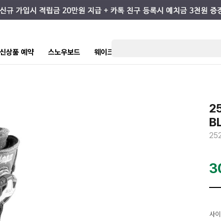
7 신상품 예약
스노우보드
웨이크/서핑
스케이트/스트릿
키즈
2
B
25
3
사이