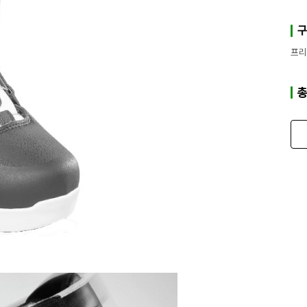
구
프리
총