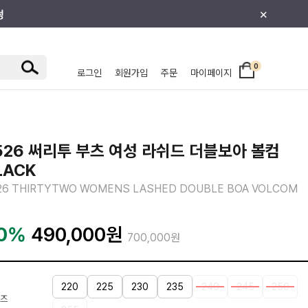
×
0
로그인
회원가입
주문
마이페이지
/주니어
526 써리투 부츠 여성 라쉬드 더블보아 볼컴
LACK
26 THIRTYTWO WOMENS LASHED DOUBLE BOA VOLCOM
0%
490,000
원
700,000원
220
225
230
235
240
245
250
즈