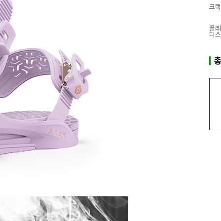
크랙
플레
디스
총