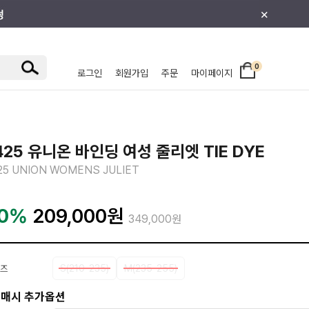
×
0
로그인
회원가입
주문
마이페이지
/주니어
425 유니온 바인딩 여성 줄리엣 TIE DYE
25 UNION WOMENS JULIET
0%
209,000
원
349,000원
S(210-235)
M(235-255)
즈
매시 추가옵션