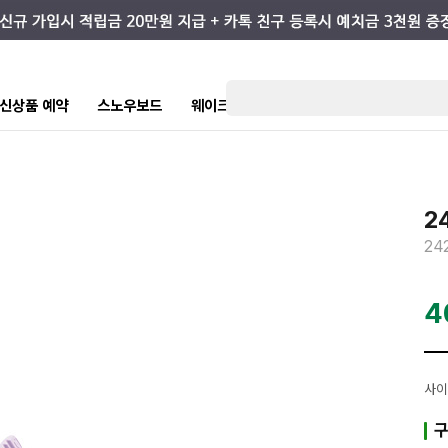
7 신상품 예약
스노우보드
웨이크/서핑
스케이트/스트릿
키즈
2
24
4
사이
구