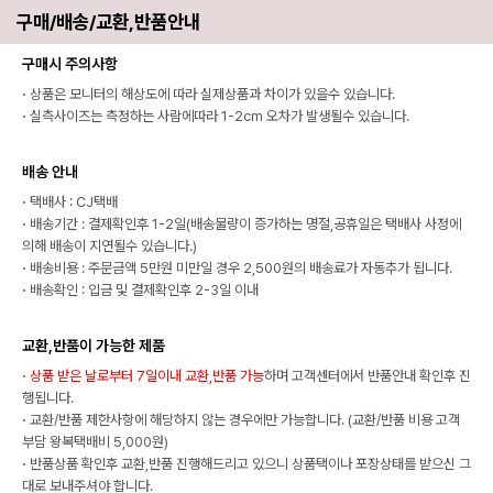
구매/배송/교환,반품안내
구매시 주의사항
·
상품은 모니터의 해상도에 따라 실제상품과 차이가 있을수 있습니다.
·
실측사이즈는 측정하는 사람에따라 1-2cm 오차가 발생될수 있습니다.
배송 안내
·
택배사 : CJ택배
·
배송기간 : 결제확인후 1-2일(배송물량이 증가하는 명절,공휴일은 택배사 사정에
의해 배송이 지연될수 있습니다.)
·
배송비용 : 주문금액 5만원 미만일 경우 2,500원의 배송료가 자동추가 됩니다.
·
배송확인 : 입금 및 결제확인후 2-3일 이내
교환,반품이 가능한 제품
·
상품 받은 날로부터 7일이내 교환,반품 가능
하며 고객센터에서 반품안내 확인후 진
행됩니다.
·
교환/반품 제한사항에 해당하지 않는 경우에만 가능합니다. (교환/반품 비용 고객
부담 왕복택배비 5,000원)
·
반품상품 확인후 교환,반품 진행해드리고 있으니 상품택이나 포장상태를 받으신 그
대로 보내주셔야 합니다.