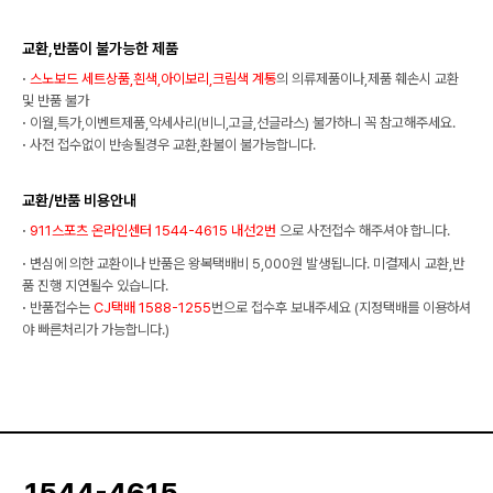
교환,반품이 불가능한 제품
·
스노보드 세트상품,흰색,아이보리,크림색 계통
의 의류제품이나,제품 훼손시 교환
및 반품 불가
·
이월,특가,이벤트제품,악세사리(비니,고글,선글라스) 불가하니 꼭 참고해주세요.
·
사전 접수없이 반송될경우 교환,환불이 불가능합니다.
교환/반품 비용안내
·
911스포츠 온라인센터 1544-4615 내선2번
으로 사전접수 해주셔야 합니다.
·
변심에 의한 교환이나 반품은 왕복택배비 5,000원 발생됩니다. 미결제시 교환,반
품 진행 지연될수 있습니다.
·
반품접수는
CJ택배 1588-1255
번으로 접수후 보내주세요 (지정택배를 이용하셔
야 빠른처리가 가능합니다.)
1544-4615