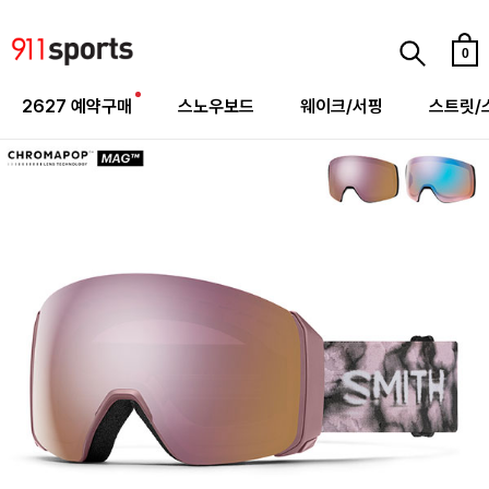
0
2627 예약구매
스노우보드
웨이크/서핑
스트릿/