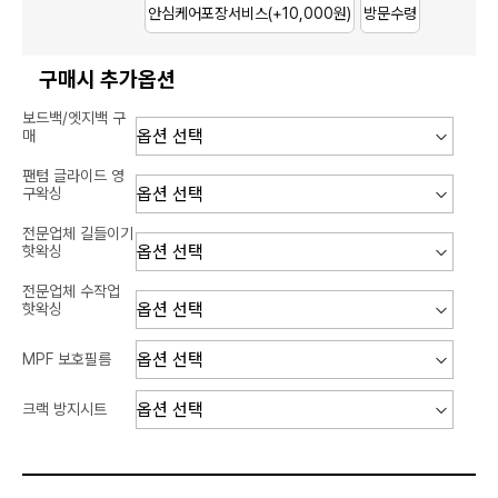
안심케어포장서비스
(+10,000원)
방문수령
구매시 추가옵션
보드백/엣지백 구
매
팬텀 글라이드 영
구왁싱
전문업체 길들이기
핫왁싱
전문업체 수작업
핫왁싱
MPF 보호필름
크랙 방지시트