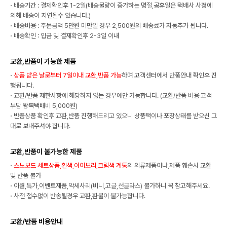
·
배송기간 : 결제확인후 1-2일(배송물량이 증가하는 명절,공휴일은 택배사 사정에
의해 배송이 지연될수 있습니다.)
·
배송비용 : 주문금액 5만원 미만일 경우 2,500원의 배송료가 자동추가 됩니다.
·
배송확인 : 입금 및 결제확인후 2-3일 이내
교환,반품이 가능한 제품
·
상품 받은 날로부터 7일이내 교환,반품 가능
하며 고객센터에서 반품안내 확인후 진
행됩니다.
·
교환/반품 제한사항에 해당하지 않는 경우에만 가능합니다. (교환/반품 비용 고객
부담 왕복택배비 5,000원)
·
반품상품 확인후 교환,반품 진행해드리고 있으니 상품택이나 포장상태를 받으신 그
대로 보내주셔야 합니다.
교환,반품이 불가능한 제품
·
스노보드 세트상품,흰색,아이보리,크림색 계통
의 의류제품이나,제품 훼손시 교환
및 반품 불가
·
이월,특가,이벤트제품,악세사리(비니,고글,선글라스) 불가하니 꼭 참고해주세요.
·
사전 접수없이 반송될경우 교환,환불이 불가능합니다.
교환/반품 비용안내