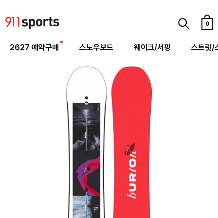
0
2627 예약구매
스노우보드
웨이크/서핑
스트릿/