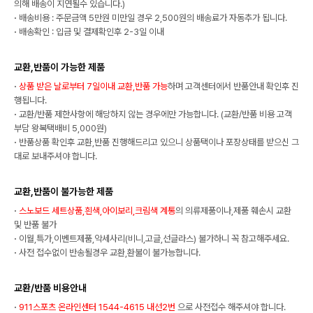
의해 배송이 지연될수 있습니다.)
·
배송비용 : 주문금액 5만원 미만일 경우 2,500원의 배송료가 자동추가 됩니다.
·
배송확인 : 입금 및 결제확인후 2-3일 이내
교환,반품이 가능한 제품
·
상품 받은 날로부터 7일이내 교환,반품 가능
하며 고객센터에서 반품안내 확인후 진
행됩니다.
·
교환/반품 제한사항에 해당하지 않는 경우에만 가능합니다. (교환/반품 비용 고객
부담 왕복택배비 5,000원)
·
반품상품 확인후 교환,반품 진행해드리고 있으니 상품택이나 포장상태를 받으신 그
대로 보내주셔야 합니다.
교환,반품이 불가능한 제품
·
스노보드 세트상품,흰색,아이보리,크림색 계통
의 의류제품이나,제품 훼손시 교환
및 반품 불가
·
이월,특가,이벤트제품,악세사리(비니,고글,선글라스) 불가하니 꼭 참고해주세요.
·
사전 접수없이 반송될경우 교환,환불이 불가능합니다.
교환/반품 비용안내
·
911스포츠 온라인센터 1544-4615 내선2번
으로 사전접수 해주셔야 합니다.