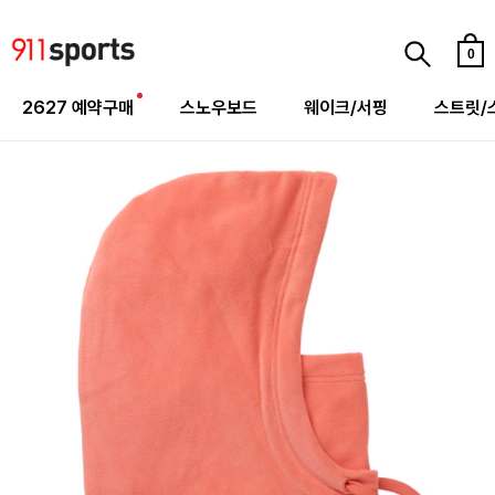
0
2627 예약구매
스노우보드
웨이크/서핑
스트릿/