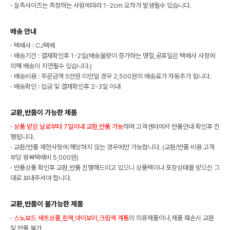
·
실측사이즈는 측정하는 사람에따라 1-2cm 오차가 발생될수 있습니다.
배송 안내
·
택배사 : CJ택배
·
배송기간 : 결제확인후 1-2일(배송물량이 증가하는 명절,공휴일은 택배사 사정에
의해 배송이 지연될수 있습니다.)
·
배송비용 : 주문금액 5만원 미만일 경우 2,500원의 배송료가 자동추가 됩니다.
·
배송확인 : 입금 및 결제확인후 2-3일 이내
교환,반품이 가능한 제품
·
상품 받은 날로부터 7일이내 교환,반품 가능
하며 고객센터에서 반품안내 확인후 진
행됩니다.
·
교환/반품 제한사항에 해당하지 않는 경우에만 가능합니다. (교환/반품 비용 고객
부담 왕복택배비 5,000원)
·
반품상품 확인후 교환,반품 진행해드리고 있으니 상품택이나 포장상태를 받으신 그
대로 보내주셔야 합니다.
교환,반품이 불가능한 제품
·
스노보드 세트상품,흰색,아이보리,크림색 계통
의 의류제품이나,제품 훼손시 교환
및 반품 불가