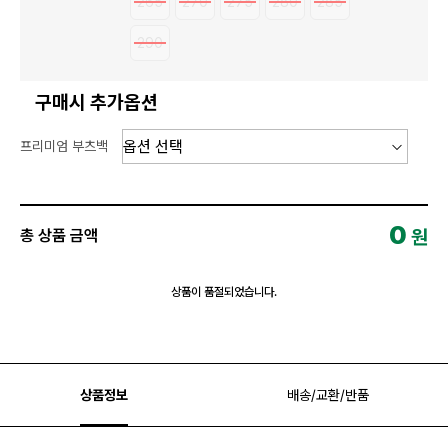
265
270
275
280
285
290
구매시 추가옵션
프리미엄 부츠백
0
원
총 상품 금액
상품이 품절되었습니다.
상품정보
배송/교환/반품