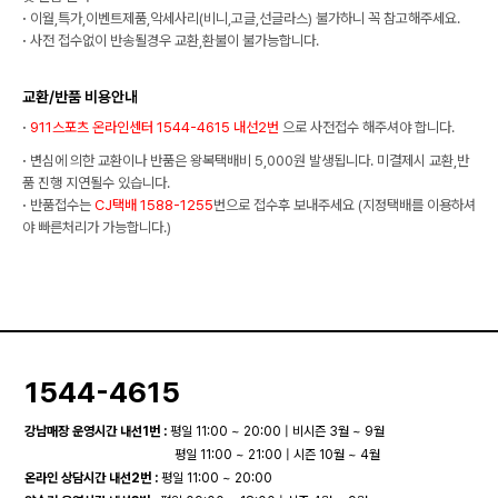
·
이월,특가,이벤트제품,악세사리(비니,고글,선글라스) 불가하니 꼭 참고해주세요.
·
사전 접수없이 반송될경우 교환,환불이 불가능합니다.
교환/반품 비용안내
·
911스포츠 온라인센터 1544-4615 내선2번
으로 사전접수 해주셔야 합니다.
·
변심에 의한 교환이나 반품은 왕복택배비 5,000원 발생됩니다. 미결제시 교환,반
품 진행 지연될수 있습니다.
·
반품접수는
CJ택배 1588-1255
번으로 접수후 보내주세요 (지정택배를 이용하셔
야 빠른처리가 가능합니다.)
1544-4615
강남매장 운영시간 내선1번 :
평일 11:00 ~ 20:00 | 비시즌 3월 ~ 9월
평일 11:00 ~ 21:00 | 시즌 10월 ~ 4월
온라인 상담시간 내선2번 :
평일 11:00 ~ 20:00