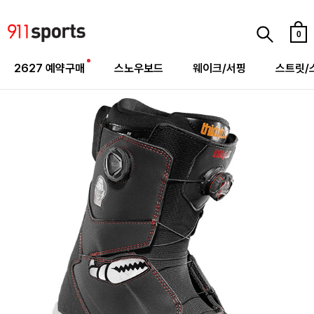
0
2627 예약구매
스노우보드
웨이크/서핑
스트릿/