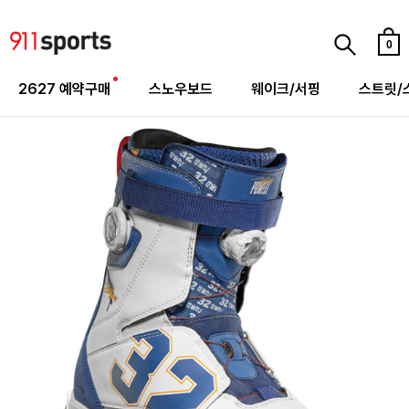
0
2627 예약구매
스노우보드
웨이크/서핑
스트릿/