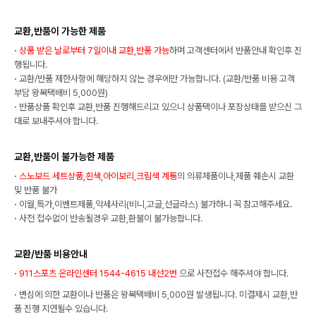
교환,반품이 가능한 제품
·
상품 받은 날로부터 7일이내 교환,반품 가능
하며 고객센터에서 반품안내 확인후 진
행됩니다.
·
교환/반품 제한사항에 해당하지 않는 경우에만 가능합니다. (교환/반품 비용 고객
부담 왕복택배비 5,000원)
·
반품상품 확인후 교환,반품 진행해드리고 있으니 상품택이나 포장상태를 받으신 그
대로 보내주셔야 합니다.
교환,반품이 불가능한 제품
·
스노보드 세트상품,흰색,아이보리,크림색 계통
의 의류제품이나,제품 훼손시 교환
및 반품 불가
·
이월,특가,이벤트제품,악세사리(비니,고글,선글라스) 불가하니 꼭 참고해주세요.
·
사전 접수없이 반송될경우 교환,환불이 불가능합니다.
교환/반품 비용안내
·
911스포츠 온라인센터 1544-4615 내선2번
으로 사전접수 해주셔야 합니다.
·
변심에 의한 교환이나 반품은 왕복택배비 5,000원 발생됩니다. 미결제시 교환,반
품 진행 지연될수 있습니다.