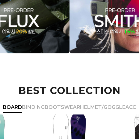
BEST COLLECTION
BOARD
BINDING
BOOTS
WEAR
HELMET/GOGGLE
ACC