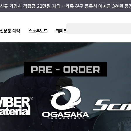
eb/variable/pretendardvariable-dynamic-subset.min.css");
7 신상품 예약
스노우보드
웨이크/서핑
스케이트/스트릿
키즈