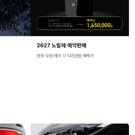
2627 노빌레 예약판매
한정 수량/예약 시 145만원 혜택가