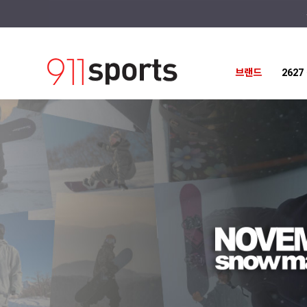
@import url("https://cdn.jsdelivr.net/gh/orioncactus/pretendard@v1.3.9/dist/w
브랜드
262