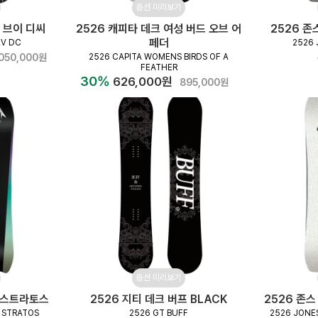
옵션 미리보기
버 브이 디씨
2526 캐피타 데크 여성 버드 오브 어
2526 존
페더
.V DC
2526 
,050,000원
2526 CAPITA WOMENS BIRDS OF A
FEATHER
30%
626,000원
895,000원
옵션 미리보기
성 스트라토스
2526 지티 데크 버프 BLACK
2526 존스
 STRATOS
2526 GT BUFF
2526 JONE