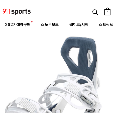
0
2627 예약구매
스노우보드
웨이크/서핑
스트릿/