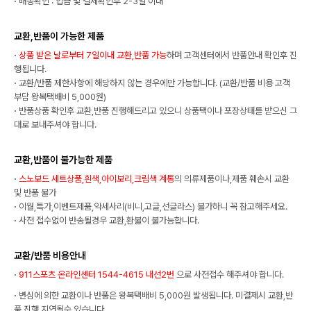
·
배송확인 : 입금 및 결제확인후 2-3일 이내
교환,반품이 가능한 제품
·
상품 받은 날로부터 7일이내 교환,반품 가능
하며 고객센터에서 반품안내 확인후 진
행됩니다.
·
교환/반품 제한사항에 해당하지 않는 경우에만 가능합니다. (교환/반품 비용 고객
부담 왕복택배비 5,000원)
·
반품상품 확인후 교환,반품 진행해드리고 있으니 상품택이나 포장상태를 받으신 그
대로 보내주셔야 합니다.
교환,반품이 불가능한 제품
·
스노보드 세트상품,흰색,아이보리,크림색 계통
의 의류제품이나,제품 훼손시 교환
및 반품 불가
·
이월,특가,이벤트제품,악세사리(비니,고글,선글라스) 불가하니 꼭 참고해주세요.
·
사전 접수없이 반송될경우 교환,환불이 불가능합니다.
교환/반품 비용안내
·
911스포츠 온라인센터 1544-4615 내선2번
으로 사전접수 해주셔야 합니다.
·
변심에 의한 교환이나 반품은 왕복택배비 5,000원 발생됩니다. 미결제시 교환,반
품 진행 지연될수 있습니다.