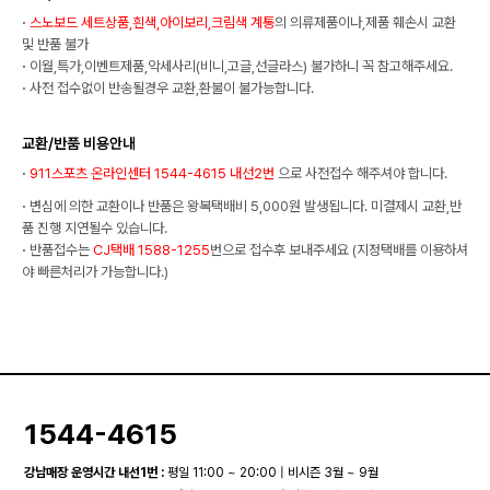
·
스노보드 세트상품,흰색,아이보리,크림색 계통
의 의류제품이나,제품 훼손시 교환
및 반품 불가
·
이월,특가,이벤트제품,악세사리(비니,고글,선글라스) 불가하니 꼭 참고해주세요.
·
사전 접수없이 반송될경우 교환,환불이 불가능합니다.
교환/반품 비용안내
·
911스포츠 온라인센터 1544-4615 내선2번
으로 사전접수 해주셔야 합니다.
·
변심에 의한 교환이나 반품은 왕복택배비 5,000원 발생됩니다. 미결제시 교환,반
품 진행 지연될수 있습니다.
·
반품접수는
CJ택배 1588-1255
번으로 접수후 보내주세요 (지정택배를 이용하셔
야 빠른처리가 가능합니다.)
1544-4615
강남매장 운영시간 내선1번 :
평일 11:00 ~ 20:00 | 비시즌 3월 ~ 9월