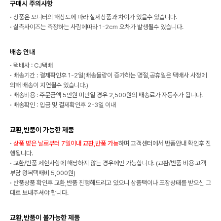
구매시 주의사항
·
상품은 모니터의 해상도에 따라 실제상품과 차이가 있을수 있습니다.
·
실측사이즈는 측정하는 사람에따라 1-2cm 오차가 발생될수 있습니다.
배송 안내
·
택배사 : CJ택배
·
배송기간 : 결제확인후 1-2일(배송물량이 증가하는 명절,공휴일은 택배사 사정에
의해 배송이 지연될수 있습니다.)
·
배송비용 : 주문금액 5만원 미만일 경우 2,500원의 배송료가 자동추가 됩니다.
·
배송확인 : 입금 및 결제확인후 2-3일 이내
교환,반품이 가능한 제품
·
상품 받은 날로부터 7일이내 교환,반품 가능
하며 고객센터에서 반품안내 확인후 진
행됩니다.
·
교환/반품 제한사항에 해당하지 않는 경우에만 가능합니다. (교환/반품 비용 고객
부담 왕복택배비 5,000원)
·
반품상품 확인후 교환,반품 진행해드리고 있으니 상품택이나 포장상태를 받으신 그
대로 보내주셔야 합니다.
교환,반품이 불가능한 제품