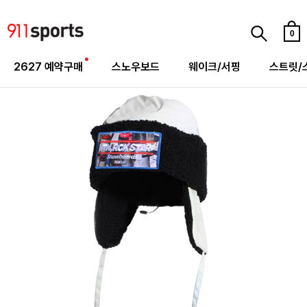
0
2627 예약구매
스노우보드
웨이크/서핑
스트릿/