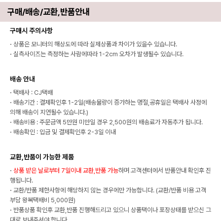
구매/배송/교환,반품안내
구매시 주의사항
·
상품은 모니터의 해상도에 따라 실제상품과 차이가 있을수 있습니다.
·
실측사이즈는 측정하는 사람에따라 1-2cm 오차가 발생될수 있습니다.
배송 안내
·
택배사 : CJ택배
·
배송기간 : 결제확인후 1-2일(배송물량이 증가하는 명절,공휴일은 택배사 사정에
의해 배송이 지연될수 있습니다.)
·
배송비용 : 주문금액 5만원 미만일 경우 2,500원의 배송료가 자동추가 됩니다.
·
배송확인 : 입금 및 결제확인후 2-3일 이내
교환,반품이 가능한 제품
·
상품 받은 날로부터 7일이내 교환,반품 가능
하며 고객센터에서 반품안내 확인후 진
행됩니다.
·
교환/반품 제한사항에 해당하지 않는 경우에만 가능합니다. (교환/반품 비용 고객
부담 왕복택배비 5,000원)
·
반품상품 확인후 교환,반품 진행해드리고 있으니 상품택이나 포장상태를 받으신 그
대로 보내주셔야 합니다.