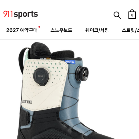
0
2627 예약구매
스노우보드
웨이크/서핑
스트릿/