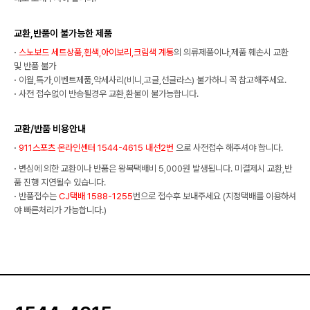
교환,반품이 불가능한 제품
·
스노보드 세트상품,흰색,아이보리,크림색 계통
의 의류제품이나,제품 훼손시 교환
및 반품 불가
·
이월,특가,이벤트제품,악세사리(비니,고글,선글라스) 불가하니 꼭 참고해주세요.
·
사전 접수없이 반송될경우 교환,환불이 불가능합니다.
교환/반품 비용안내
·
911스포츠 온라인센터 1544-4615 내선2번
으로 사전접수 해주셔야 합니다.
·
변심에 의한 교환이나 반품은 왕복택배비 5,000원 발생됩니다. 미결제시 교환,반
품 진행 지연될수 있습니다.
·
반품접수는
CJ택배 1588-1255
번으로 접수후 보내주세요 (지정택배를 이용하셔
야 빠른처리가 가능합니다.)