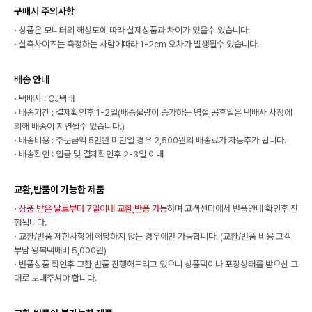
구매시 주의사항
·
상품은 모니터의 해상도에 따라 실제상품과 차이가 있을수 있습니다.
·
실측사이즈는 측정하는 사람에따라 1-2cm 오차가 발생될수 있습니다.
배송 안내
·
택배사 : CJ택배
·
배송기간 : 결제확인후 1-2일(배송물량이 증가하는 명절,공휴일은 택배사 사정에
의해 배송이 지연될수 있습니다.)
·
배송비용 : 주문금액 5만원 미만일 경우 2,500원의 배송료가 자동추가 됩니다.
·
배송확인 : 입금 및 결제확인후 2-3일 이내
교환,반품이 가능한 제품
·
상품 받은 날로부터 7일이내 교환,반품 가능
하며 고객센터에서 반품안내 확인후 진
행됩니다.
·
교환/반품 제한사항에 해당하지 않는 경우에만 가능합니다. (교환/반품 비용 고객
부담 왕복택배비 5,000원)
·
반품상품 확인후 교환,반품 진행해드리고 있으니 상품택이나 포장상태를 받으신 그
대로 보내주셔야 합니다.