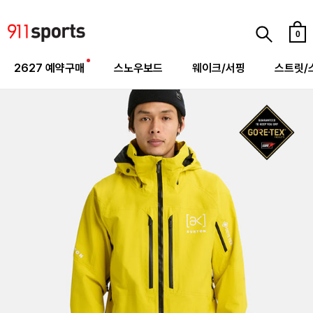
0
2627 예약구매
스노우보드
웨이크/서핑
스트릿/