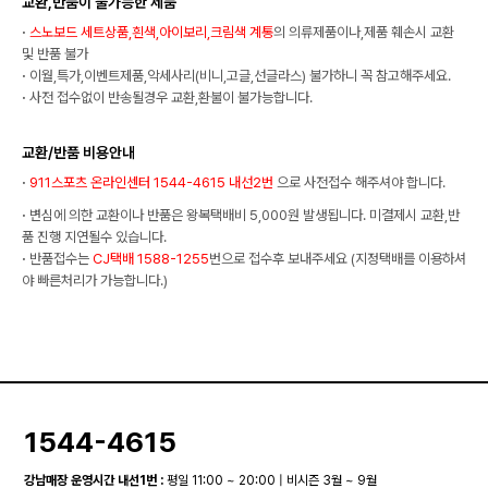
교환,반품이 불가능한 제품
·
스노보드 세트상품,흰색,아이보리,크림색 계통
의 의류제품이나,제품 훼손시 교환
및 반품 불가
·
이월,특가,이벤트제품,악세사리(비니,고글,선글라스) 불가하니 꼭 참고해주세요.
·
사전 접수없이 반송될경우 교환,환불이 불가능합니다.
교환/반품 비용안내
·
911스포츠 온라인센터 1544-4615 내선2번
으로 사전접수 해주셔야 합니다.
·
변심에 의한 교환이나 반품은 왕복택배비 5,000원 발생됩니다. 미결제시 교환,반
품 진행 지연될수 있습니다.
·
반품접수는
CJ택배 1588-1255
번으로 접수후 보내주세요 (지정택배를 이용하셔
야 빠른처리가 가능합니다.)
1544-4615
강남매장 운영시간 내선1번 :
평일 11:00 ~ 20:00 | 비시즌 3월 ~ 9월