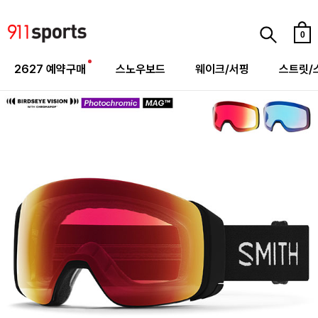
0
2627 예약구매
스노우보드
웨이크/서핑
스트릿/