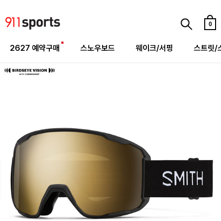
0
2627 예약구매
스노우보드
웨이크/서핑
스트릿/