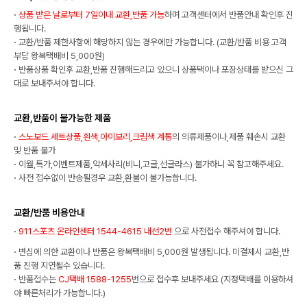
·
상품 받은 날로부터 7일이내 교환,반품 가능
하며 고객센터에서 반품안내 확인후 진
행됩니다.
·
교환/반품 제한사항에 해당하지 않는 경우에만 가능합니다. (교환/반품 비용 고객
부담 왕복택배비 5,000원)
·
반품상품 확인후 교환,반품 진행해드리고 있으니 상품택이나 포장상태를 받으신 그
대로 보내주셔야 합니다.
교환,반품이 불가능한 제품
·
스노보드 세트상품,흰색,아이보리,크림색 계통
의 의류제품이나,제품 훼손시 교환
및 반품 불가
·
이월,특가,이벤트제품,악세사리(비니,고글,선글라스) 불가하니 꼭 참고해주세요.
·
사전 접수없이 반송될경우 교환,환불이 불가능합니다.
교환/반품 비용안내
·
911스포츠 온라인센터 1544-4615 내선2번
으로 사전접수 해주셔야 합니다.
·
변심에 의한 교환이나 반품은 왕복택배비 5,000원 발생됩니다. 미결제시 교환,반
품 진행 지연될수 있습니다.
·
반품접수는
CJ택배 1588-1255
번으로 접수후 보내주세요 (지정택배를 이용하셔
야 빠른처리가 가능합니다.)