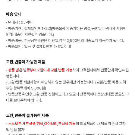
배송 안내
·
택배사 : CJ택배
·
배송기간 : 결제확인후 1-2일(배송물량이 증가하는 명절,공휴일은 택배사 사정에
의해 배송이 지연될수 있습니다.)
·
배송비용 : 주문금액 5만원 미만일 경우 2,500원의 배송료가 자동추가 됩니다.
·
배송확인 : 입금 및 결제확인후 2-3일 이내
교환,반품이 가능한 제품
·
상품 받은 날로부터 7일이내 교환,반품 가능
하며 고객센터에서 반품안내 확인후 진
행됩니다.
·
교환/반품 제한사항에 해당하지 않는 경우에만 가능합니다. (교환/반품 비용 고객
부담 왕복택배비 5,000원)
·
반품상품 확인후 교환,반품 진행해드리고 있으니 상품택이나 포장상태를 받으신 그
대로 보내주셔야 합니다.
교환,반품이 불가능한 제품
·
스노보드 세트상품,흰색,아이보리,크림색 계통
의 의류제품이나,제품 훼손시 교환
및 반품 불가