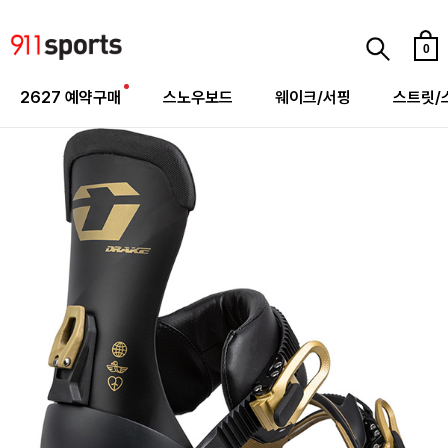
0
2627 예약구매
스노우보드
웨이크/서핑
스트릿/