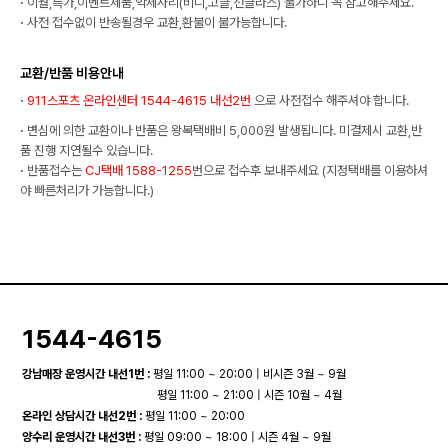
·
이월,특가,이벤트제품,악세사리(비니,고글,선글라스) 불가하니 꼭 참고해주세요.
·
사전 접수없이 반송될경우 교환,환불이 불가능합니다.
교환/반품 비용안내
·
911스포츠 온라인센터 1544-4615 내선2번
으로 사전접수 해주셔야 합니다.
·
변심에 의한 교환이나 반품은 왕복택배비 5,000원 발생됩니다. 미결제시 교환,반
품 진행 지연될수 있습니다.
·
반품접수는
CJ택배 1588-1255
번으로 접수후 보내주세요 (지정택배를 이용하셔
야 빠른처리가 가능합니다.)
1544-4615
강남매장 운영시간 내선1번 :
평일 11:00 ~ 20:00 | 비시즌 3월 ~ 9월
평일 11:00 ~ 21:00 | 시즌 10월 ~ 4월
온라인 상담시간 내선2번 :
평일 11:00 ~ 20:00
양수리 운영시간 내선3번 :
평일 09:00 ~ 18:00 | 시즌 4월 ~ 9월