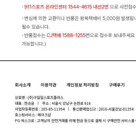
·
911스포츠 온라인센터 1544-4615 내선2번
으로 사전접수
·
변심에 의한 교환이나 반품은 왕복택배비 5,000원 발생됩
될수 있습니다.
·
반품접수는
CJ택배 1588-1255
번으로 접수후 보내주세요
가능합니다.)
회사소개
이용약관
개인정보 처리방침
구매후기
상호명 : (주)구일일스포츠플러스
대표 : 한승윤
주소 : 서울시 강남구 논현로 616
사업자등록번호 : 205-85-11394
통신판매업신고 : 2016-서울강남-01294
호스팅서비스 : 메이크샵
PG 에스크로 : 고객님의 안전거래를 위해 현금 등으로 결제 시 구매안전 서비스를