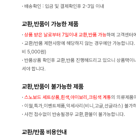
·
배송확인 : 입금 및 결제확인후 2-3일 이내
교환,반품이 가능한 제품
·
상품 받은 날로부터 7일이내 교환,반품 가능
하며 고객센터에
·
교환/반품 제한사항에 해당하지 않는 경우에만 가능합니다.
비 5,000원)
·
반품상품 확인후 교환,반품 진행해드리고 있으니 상품택이
셔야 합니다.
교환,반품이 불가능한 제품
·
스노보드 세트상품,흰색,아이보리,크림색 계통
의 의류제품이
·
이월,특가,이벤트제품,악세사리(비니,고글,선글라스) 불가
·
사전 접수없이 반송될경우 교환,환불이 불가능합니다.
교환/반품 비용안내