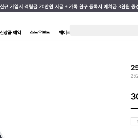
7 신상품 예약
스노우보드
웨이크/서핑
스케이트/스트릿
키즈
2
25
3