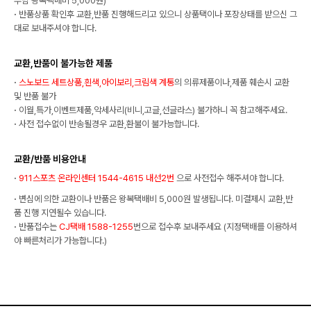
부담 왕복택배비 5,000원)
·
반품상품 확인후 교환,반품 진행해드리고 있으니 상품택이나 포장상태를 받으신 그
대로 보내주셔야 합니다.
교환,반품이 불가능한 제품
·
스노보드 세트상품,흰색,아이보리,크림색 계통
의 의류제품이나,제품 훼손시 교환
및 반품 불가
·
이월,특가,이벤트제품,악세사리(비니,고글,선글라스) 불가하니 꼭 참고해주세요.
·
사전 접수없이 반송될경우 교환,환불이 불가능합니다.
교환/반품 비용안내
·
911스포츠 온라인센터 1544-4615 내선2번
으로 사전접수 해주셔야 합니다.
·
변심에 의한 교환이나 반품은 왕복택배비 5,000원 발생됩니다. 미결제시 교환,반
품 진행 지연될수 있습니다.
·
반품접수는
CJ택배 1588-1255
번으로 접수후 보내주세요 (지정택배를 이용하셔
야 빠른처리가 가능합니다.)