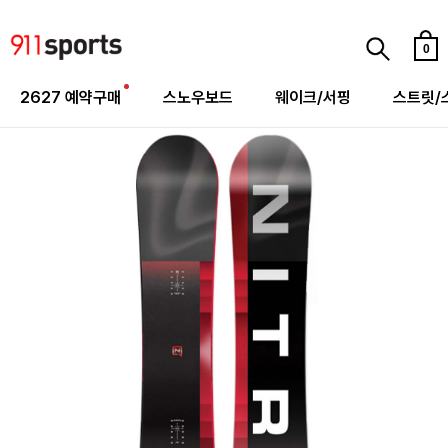
0
2627 예약구매
스노우보드
웨이크/서핑
스트릿/