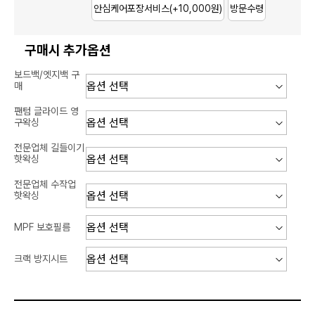
안심케어포장서비스
(+10,000원)
방문수령
구매시 추가옵션
보드백/엣지백 구
매
팬텀 글라이드 영
구왁싱
전문업체 길들이기
핫왁싱
전문업체 수작업
핫왁싱
MPF 보호필름
크랙 방지시트