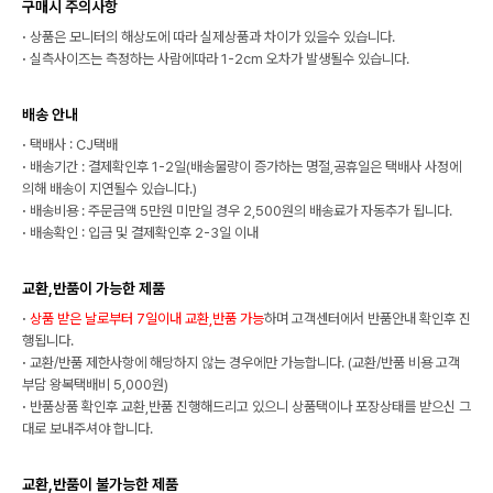
구매시 주의사항
·
상품은 모니터의 해상도에 따라 실제상품과 차이가 있을수 있습니다.
·
실측사이즈는 측정하는 사람에따라 1-2cm 오차가 발생될수 있습니다.
배송 안내
·
택배사 : CJ택배
·
배송기간 : 결제확인후 1-2일(배송물량이 증가하는 명절,공휴일은 택배사 사정에
의해 배송이 지연될수 있습니다.)
·
배송비용 : 주문금액 5만원 미만일 경우 2,500원의 배송료가 자동추가 됩니다.
·
배송확인 : 입금 및 결제확인후 2-3일 이내
교환,반품이 가능한 제품
·
상품 받은 날로부터 7일이내 교환,반품 가능
하며 고객센터에서 반품안내 확인후 진
행됩니다.
·
교환/반품 제한사항에 해당하지 않는 경우에만 가능합니다. (교환/반품 비용 고객
부담 왕복택배비 5,000원)
·
반품상품 확인후 교환,반품 진행해드리고 있으니 상품택이나 포장상태를 받으신 그
대로 보내주셔야 합니다.
교환,반품이 불가능한 제품