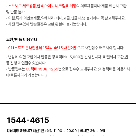
·
스노보드 세트상품,흰색,아이보리,크림색 계통
의 의류제품이나,제품 훼손시 교환
및 반품 불가
·
이월,특가,이벤트제품,악세사리(비니,고글,선글라스) 불가하니 꼭 참고해주세요.
·
사전 접수없이 반송될경우 교환,환불이 불가능합니다.
교환/반품 비용안내
·
911스포츠 온라인센터 1544-4615 내선2번
으로 사전접수 해주셔야 합니다.
·
변심에 의한 교환이나 반품은 왕복택배비 5,000원 발생됩니다. 미결제시 교환,반
품 진행 지연될수 있습니다.
·
반품접수는
CJ택배 1588-1255
번으로 접수후 보내주세요 (지정택배를 이용하셔
야 빠른처리가 가능합니다.)
1544-4615
강남매장 운영시간 내선1번 :
평일 11:00 ~ 20:00 | 비시즌 3월 ~ 9월