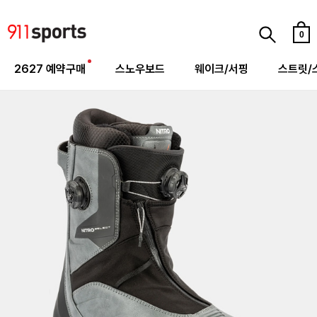
0
2627 예약구매
스노우보드
웨이크/서핑
스트릿/