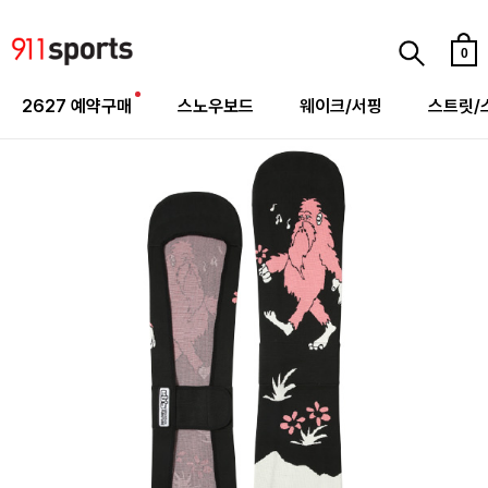
0
2627 예약구매
스노우보드
웨이크/서핑
스트릿/