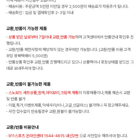
의해 배송이 지연될수 있습니다.)
·
배송비용 : 주문금액 5만원 미만일 경우 2,500원의 배송료가 자동추가 됩니다.
·
배송확인 : 입금 및 결제확인후 2-3일 이내
교환,반품이 가능한 제품
·
상품 받은 날로부터 7일이내 교환,반품 가능
하며 고객센터에서 반품안내 확인후 진
행됩니다.
·
교환/반품 제한사항에 해당하지 않는 경우에만 가능합니다. (교환/반품 비용 고객
부담 왕복택배비 5,000원)
·
반품상품 확인후 교환,반품 진행해드리고 있으니 상품택이나 포장상태를 받으신 그
대로 보내주셔야 합니다.
교환,반품이 불가능한 제품
·
스노보드 세트상품,흰색,아이보리,크림색 계통
의 의류제품이나,제품 훼손시 교환
및 반품 불가
·
이월,특가,이벤트제품,악세사리(비니,고글,선글라스) 불가하니 꼭 참고해주세요.
·
사전 접수없이 반송될경우 교환,환불이 불가능합니다.
교환/반품 비용안내
·
911스포츠 온라인센터 1544-4615 내선2번
으로 사전접수 해주셔야 합니다.