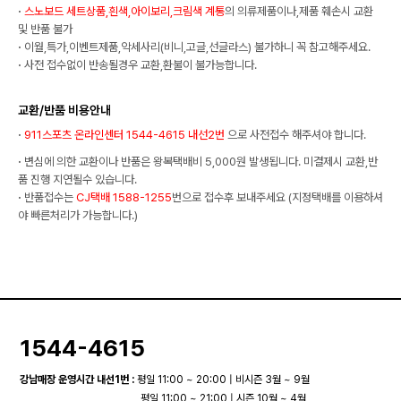
·
스노보드 세트상품,흰색,아이보리,크림색 계통
의 의류제품이나,제품 훼손시 교환
및 반품 불가
·
이월,특가,이벤트제품,악세사리(비니,고글,선글라스) 불가하니 꼭 참고해주세요.
·
사전 접수없이 반송될경우 교환,환불이 불가능합니다.
교환/반품 비용안내
·
911스포츠 온라인센터 1544-4615 내선2번
으로 사전접수 해주셔야 합니다.
·
변심에 의한 교환이나 반품은 왕복택배비 5,000원 발생됩니다. 미결제시 교환,반
품 진행 지연될수 있습니다.
·
반품접수는
CJ택배 1588-1255
번으로 접수후 보내주세요 (지정택배를 이용하셔
야 빠른처리가 가능합니다.)
1544-4615
강남매장 운영시간 내선1번 :
평일 11:00 ~ 20:00 | 비시즌 3월 ~ 9월
평일 11:00 ~ 21:00 | 시즌 10월 ~ 4월