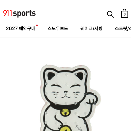
0
2627 예약구매
스노우보드
웨이크/서핑
스트릿/