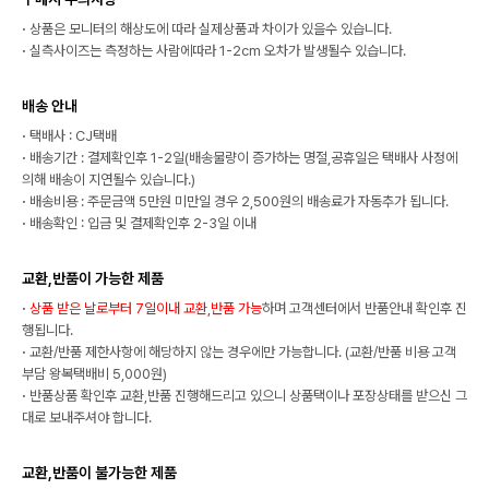
·
상품은 모니터의 해상도에 따라 실제상품과 차이가 있을수 있습니다.
·
실측사이즈는 측정하는 사람에따라 1-2cm 오차가 발생될수 있습니다.
배송 안내
·
택배사 : CJ택배
·
배송기간 : 결제확인후 1-2일(배송물량이 증가하는 명절,공휴일은 택배사 사정에
의해 배송이 지연될수 있습니다.)
·
배송비용 : 주문금액 5만원 미만일 경우 2,500원의 배송료가 자동추가 됩니다.
·
배송확인 : 입금 및 결제확인후 2-3일 이내
교환,반품이 가능한 제품
·
상품 받은 날로부터 7일이내 교환,반품 가능
하며 고객센터에서 반품안내 확인후 진
행됩니다.
·
교환/반품 제한사항에 해당하지 않는 경우에만 가능합니다. (교환/반품 비용 고객
부담 왕복택배비 5,000원)
·
반품상품 확인후 교환,반품 진행해드리고 있으니 상품택이나 포장상태를 받으신 그
대로 보내주셔야 합니다.
교환,반품이 불가능한 제품