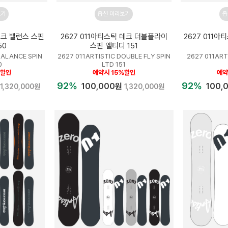
보기
옵션 미리보기
옵
데크 밸런스 스핀
2627 011아티스틱 데크 더블플라이
2627 011
50
스핀 엘티디 151
BALANCE SPIN
2627 011ARTISTIC DOUBLE FLY SPIN
2627 011ART
0
LTD 151
%할인
예약시 15%할인
예약
92%
92%
100,000원
100,
1,320,000원
1,320,000원