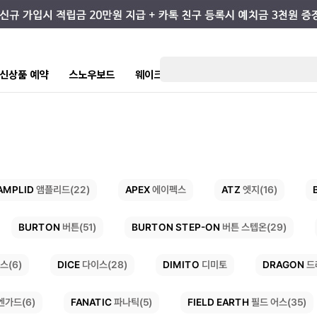
7 신상품 예약
스노우보드
웨이크/서핑
스케이트/스트릿
키즈
AMPLID
APEX
ATZ
앰플리드(22)
엣지(16)
에이펙스
BURTON STEP-ON
BURTON
버튼(51)
버튼 스텝온(29)
DRAGON
DICE
DIMITO
다이스(28)
드
스(6)
디미토
FIELD EARTH
FANATIC
파나틱(5)
필드 어스(35)
엔가드(6)