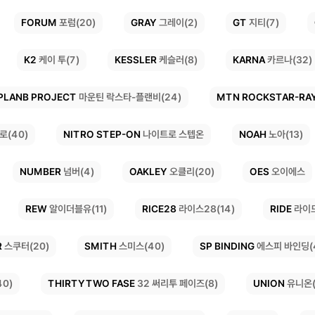
FORUM
GRAY
GT
지티(7)
그레이(2)
포럼(20)
KESSLER
KARNA
K2
케이 투(7)
카르나(32)
케슬러(8)
PLANB PROJECT
MTN ROCKSTAR-RA
마운틴 락스타-플랜비(24)
NITRO STEP-ON
NOAH
로(40)
노아(13)
나이트로 스텝온
OAKLEY
NUMBER
OES
오이에스
오클리(20)
넘버(4)
RICE28
REW
RIDE
알이더블유(11)
라이스28(14)
라이드
SP BINDING
R
SMITH
스미스(40)
에스피 바인딩(
스쿠터(20)
THIRTYTWO FASE
UNION
유니온(
40)
32 써리투 페이즈(8)