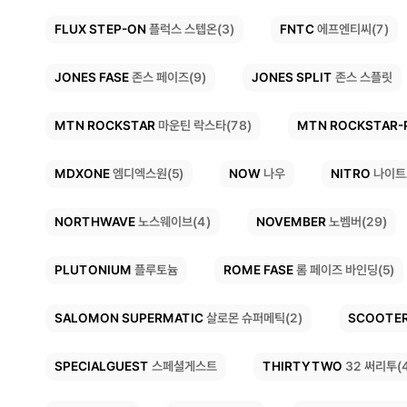
FLUX STEP-ON
FNTC
에프엔티씨(7)
플럭스 스텝온(3)
JONES FASE
JONES SPLIT
존스 페이즈(9)
존스 스플릿
MTN ROCKSTAR-
MTN ROCKSTAR
마운틴 락스타(78)
MDXONE
NITRO
NOW
나이트
엠디엑스원(5)
나우
NORTHWAVE
NOVEMBER
노스웨이브(4)
노벰버(29)
ROME FASE
PLUTONIUM
롬 페이즈 바인딩(5)
플루토늄
SALOMON SUPERMATIC
SCOOTE
살로몬 슈퍼메틱(2)
SPECIALGUEST
THIRTYTWO
32 써리투(
스페셜게스트