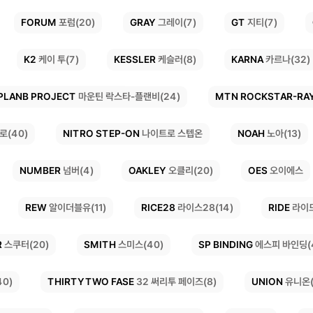
FORUM
GRAY
GT
지티(7)
그레이(7)
포럼(20)
KESSLER
KARNA
K2
케이 투(7)
카르나(32)
케슬러(8)
PLANB PROJECT
MTN ROCKSTAR-RA
마운틴 락스타-플랜비(24)
NITRO STEP-ON
NOAH
로(40)
노아(13)
나이트로 스텝온
OAKLEY
NUMBER
OES
오이에스
오클리(20)
넘버(4)
RICE28
REW
RIDE
알이더블유(11)
라이스28(14)
라이드
SP BINDING
R
SMITH
스미스(40)
에스피 바인딩(
스쿠터(20)
THIRTYTWO FASE
UNION
유니온(
40)
32 써리투 페이즈(8)