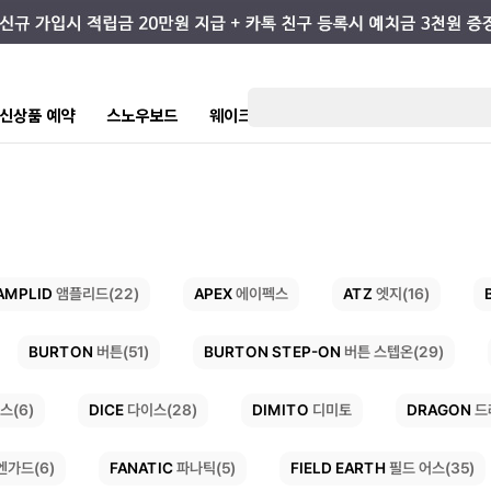
7 신상품 예약
스노우보드
웨이크/서핑
스케이트/스트릿
키즈
AMPLID
APEX
ATZ
앰플리드(22)
엣지(16)
에이펙스
BURTON STEP-ON
BURTON
버튼(51)
버튼 스텝온(29)
DRAGON
DICE
DIMITO
다이스(28)
드
스(6)
디미토
FIELD EARTH
FANATIC
파나틱(5)
필드 어스(35)
엔가드(6)