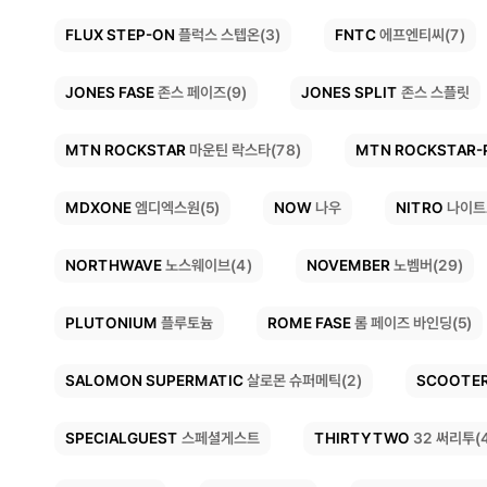
FLUX STEP-ON
FNTC
에프엔티씨(7)
플럭스 스텝온(3)
JONES FASE
JONES SPLIT
존스 페이즈(9)
존스 스플릿
MTN ROCKSTAR-
MTN ROCKSTAR
마운틴 락스타(78)
MDXONE
NITRO
NOW
나이트
엠디엑스원(5)
나우
NORTHWAVE
NOVEMBER
노스웨이브(4)
노벰버(29)
ROME FASE
PLUTONIUM
롬 페이즈 바인딩(5)
플루토늄
SALOMON SUPERMATIC
SCOOTE
살로몬 슈퍼메틱(2)
SPECIALGUEST
THIRTYTWO
32 써리투(
스페셜게스트