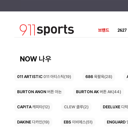
브랜드
262
NOW
나우
011 ARTISTIC
686
육팔육(28)
011 아티스틱(19)
BURTON AK
BURTON ANON
버튼 AK(44)
버튼 아논
DEELUXE
CAPITA
CLEW 클루(2)
캐피타(12)
디럭
ENGUARD
DAKINE
EBS
이비에스(51)
다카인(19)