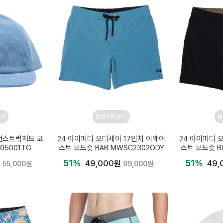
보기
옵션 미리보기
옵
 언스트럭처드 코
24 아이피디 오디세이 17인치 이웨이
24 아이피디 
005001TG
스트 보드숏 BAB MWSC2302ODY
스트 보드숏 B
51%
51%
원
49,000원
49,
55,000원
99,000원