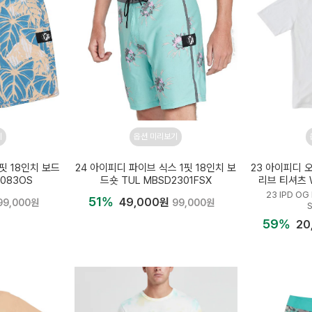
기
옵션 미리보기
 핏 18인치 보드
24 아이피디 파이브 식스 1핏 18인치 보
23 아이피디 
3083OS
드숏 TUL MBSD2301FSX
리브 티셔츠 W
23 IPD OG
51%
49,000원
99,000원
99,000원
59%
20