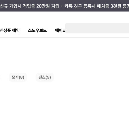
7 신상품 예약
스노우보드
웨이크/서핑
스케이트/스트릿
키즈
모자(8)
팬츠(9)