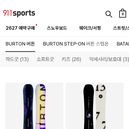
0
2627 예약구매
스노우보드
웨이크/서핑
스트릿/
BURTON
버튼
BURTON STEP-ON
버튼 스텝온
BATA
하드굿 (13)
소프트굿
키즈 (26)
악세사리/보호대 (3