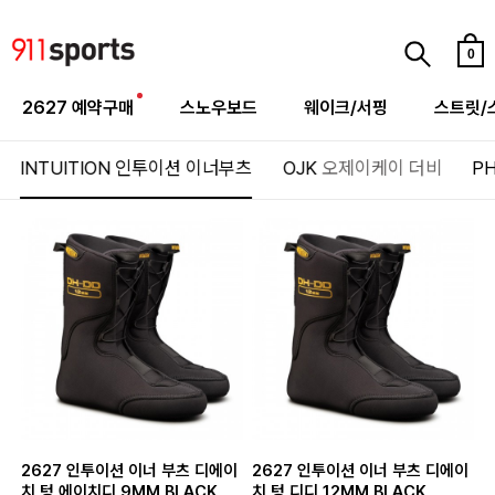
0
2627 예약구매
스노우보드
웨이크/서핑
스트릿/
INTUITION
인투이션 이너부츠
OJK
오제이케이 더비
P
2627 인투이션 이너 부츠 디에이
2627 인투이션 이너 부츠 디에이
치 텅 에이치디 9MM BLACK
치 텅 디디 12MM BLACK