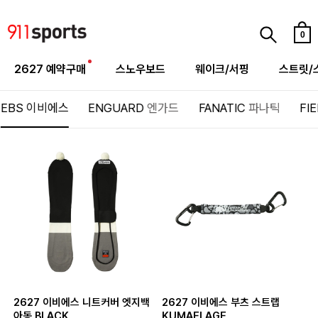
0
2627 예약구매
스노우보드
웨이크/서핑
스트릿/
EBS
이비에스
ENGUARD
엔가드
FANATIC
파나틱
FI
2627 이비에스 니트커버 엣지백
2627 이비에스 부츠 스트랩
아동 BLACK
KUMAFLAGE