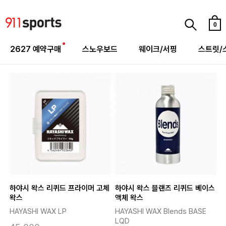
0
2627 예약구매
스노우보드
웨이크/서핑
스트릿/
하야시 왁스 리퀴드 프라이머 고체
하야시 왁스 블랜즈 리퀴드 베이스
왁스
액체 왁스
HAYASHI WAX LP
HAYASHI WAX Blends BASE
LQD