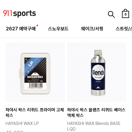
0
2627 예약구매
스노우보드
웨이크/서핑
스트릿/
하야시 왁스 리퀴드 프라이머 고체
하야시 왁스 블랜즈 리퀴드 베이스
왁스
액체 왁스
HAYASHI WAX LP
HAYASHI WAX Blends BASE
LQD