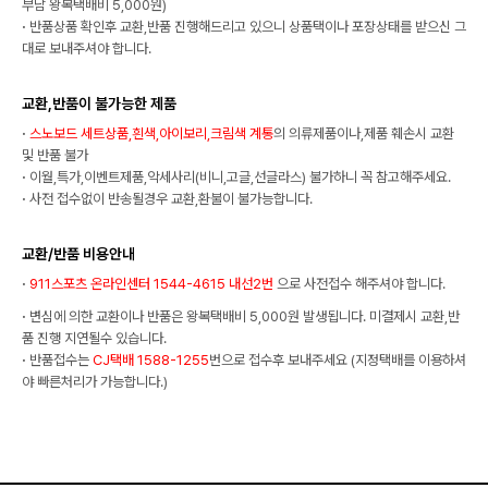
부담 왕복택배비 5,000원)
·
반품상품 확인후 교환,반품 진행해드리고 있으니 상품택이나 포장상태를 받으신 그
대로 보내주셔야 합니다.
교환,반품이 불가능한 제품
·
스노보드 세트상품,흰색,아이보리,크림색 계통
의 의류제품이나,제품 훼손시 교환
및 반품 불가
·
이월,특가,이벤트제품,악세사리(비니,고글,선글라스) 불가하니 꼭 참고해주세요.
·
사전 접수없이 반송될경우 교환,환불이 불가능합니다.
교환/반품 비용안내
·
911스포츠 온라인센터 1544-4615 내선2번
으로 사전접수 해주셔야 합니다.
·
변심에 의한 교환이나 반품은 왕복택배비 5,000원 발생됩니다. 미결제시 교환,반
품 진행 지연될수 있습니다.
·
반품접수는
CJ택배 1588-1255
번으로 접수후 보내주세요 (지정택배를 이용하셔
야 빠른처리가 가능합니다.)