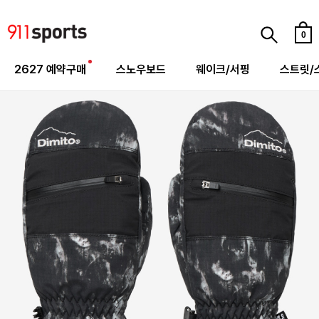
0
2627 예약구매
스노우보드
웨이크/서핑
스트릿/