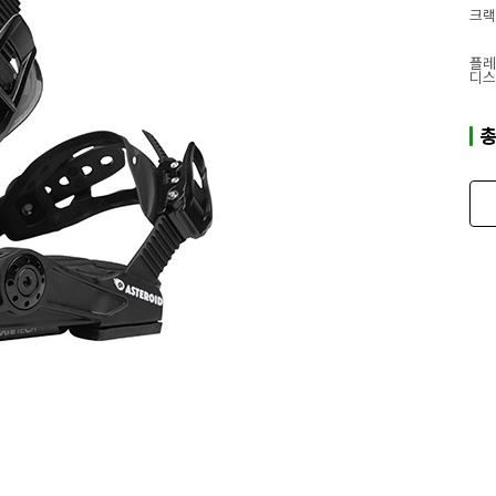
크랙
플레
디스
총