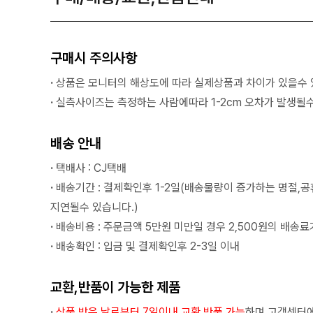
구매시 주의사항
·
상품은 모니터의 해상도에 따라 실제상품과 차이가 있을수 
·
실측사이즈는 측정하는 사람에따라 1-2cm 오차가 발생될수
배송 안내
·
택배사 : CJ택배
·
배송기간 : 결제확인후 1-2일(배송물량이 증가하는 명절,
지연될수 있습니다.)
·
배송비용 : 주문금액 5만원 미만일 경우 2,500원의 배송료
·
배송확인 : 입금 및 결제확인후 2-3일 이내
교환,반품이 가능한 제품
·
상품 받은 날로부터 7일이내 교환,반품 가능
하며 고객센터에