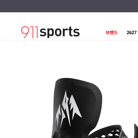
브랜드
262