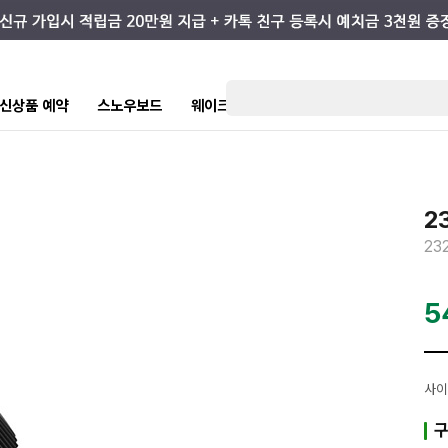
7 신상품 예약
스노우보드
웨이크/서핑
스케이트/스트릿
키즈
2
23
5
사이
구