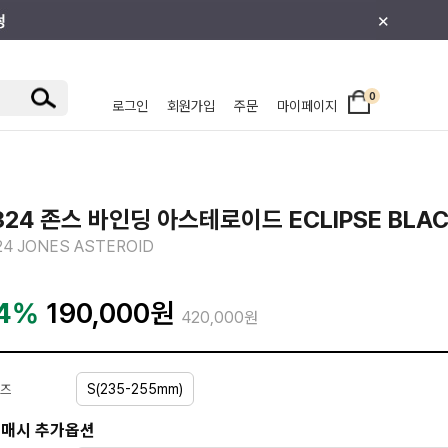
×
0
로그인
회원가입
주문
마이페이지
/주니어
324 존스 바인딩 아스테로이드 ECLIPSE BLA
24 JONES ASTEROID
4%
190,000
원
420,000원
S(235-255mm)
즈
매시 추가옵션