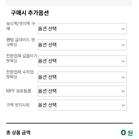
구매시 추가옵션
보드백/엣지백 구
매
팬텀 글라이드 영
구왁싱
전문업체 길들이기
핫왁싱
전문업체 수작업
핫왁싱
MPF 보호필름
크랙 방지시트
0
원
총 상품 금액