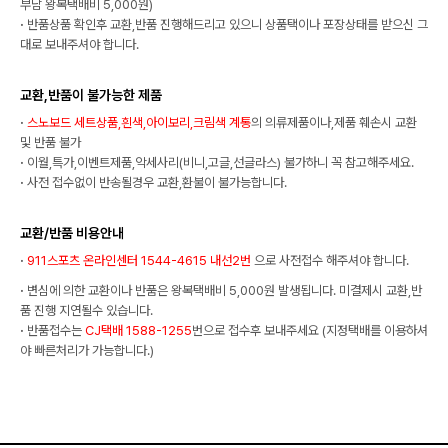
부담 왕복택배비 5,000원)
·
반품상품 확인후 교환,반품 진행해드리고 있으니 상품택이나 포장상태를 받으신 그
대로 보내주셔야 합니다.
교환,반품이 불가능한 제품
·
스노보드 세트상품,흰색,아이보리,크림색 계통
의 의류제품이나,제품 훼손시 교환
및 반품 불가
·
이월,특가,이벤트제품,악세사리(비니,고글,선글라스) 불가하니 꼭 참고해주세요.
·
사전 접수없이 반송될경우 교환,환불이 불가능합니다.
교환/반품 비용안내
·
911스포츠 온라인센터 1544-4615 내선2번
으로 사전접수 해주셔야 합니다.
·
변심에 의한 교환이나 반품은 왕복택배비 5,000원 발생됩니다. 미결제시 교환,반
품 진행 지연될수 있습니다.
·
반품접수는
CJ택배 1588-1255
번으로 접수후 보내주세요 (지정택배를 이용하셔
야 빠른처리가 가능합니다.)