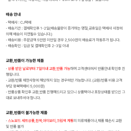
배송 안내
·
택배사 : CJ택배
·
배송기간 : 결제확인후 1-2일(배송물량이 증가하는 명절,공휴일은 택배사 사정에
의해 배송이 지연될수 있습니다.)
·
배송비용 : 주문금액 5만원 미만일 경우 2,500원의 배송료가 자동추가 됩니다.
·
배송확인 : 입금 및 결제확인후 2-3일 이내
교환,반품이 가능한 제품
·
상품 받은 날로부터 7일이내 교환,반품 가능
하며 고객센터에서 반품안내 확인후 진
행됩니다.
·
교환/반품 제한사항에 해당하지 않는 경우에만 가능합니다. (교환/반품 비용 고객
부담 왕복택배비 5,000원)
·
반품상품 확인후 교환,반품 진행해드리고 있으니 상품택이나 포장상태를 받으신 그
대로 보내주셔야 합니다.
교환,반품이 불가능한 제품
·
스노보드 세트상품,흰색,아이보리,크림색 계통
의 의류제품이나,제품 훼손시 교환
및 반품 불가