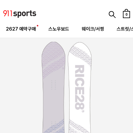
0
2627 예약구매
스노우보드
웨이크/서핑
스트릿/