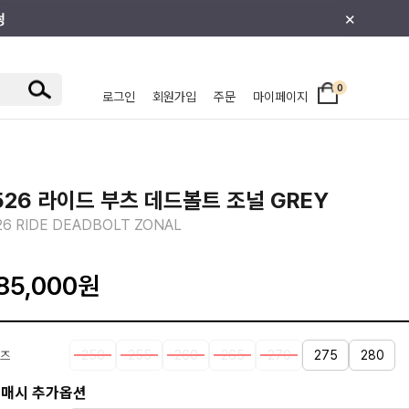
×
0
로그인
회원가입
주문
마이페이지
/주니어
526 라이드 부츠 데드볼트 조널 GREY
26 RIDE DEADBOLT ZONAL
85,000
원
250
255
260
265
270
275
280
즈
매시 추가옵션