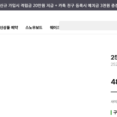
7 신상품 예약
스노우보드
웨이크/서핑
스케이트/스트릿
키즈
2
25
4
사이
구