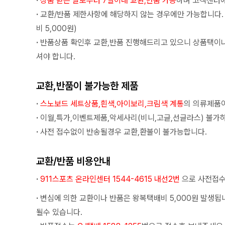
·
상품 받은 날로부터 7일이내 교환,반품 가능
하며 고객센터에
·
교환/반품 제한사항에 해당하지 않는 경우에만 가능합니다.
비 5,000원)
·
반품상품 확인후 교환,반품 진행해드리고 있으니 상품택이
셔야 합니다.
교환,반품이 불가능한 제품
·
스노보드 세트상품,흰색,아이보리,크림색 계통
의 의류제품이
·
이월,특가,이벤트제품,악세사리(비니,고글,선글라스) 불가
·
사전 접수없이 반송될경우 교환,환불이 불가능합니다.
교환/반품 비용안내
·
911스포츠 온라인센터 1544-4615 내선2번
으로 사전접수
·
변심에 의한 교환이나 반품은 왕복택배비 5,000원 발생됩
될수 있습니다.