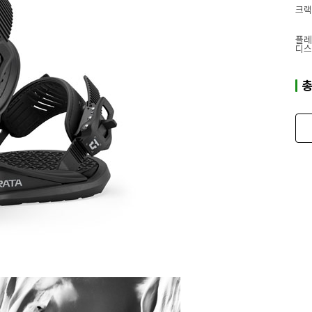
크랙
플레
디스
총