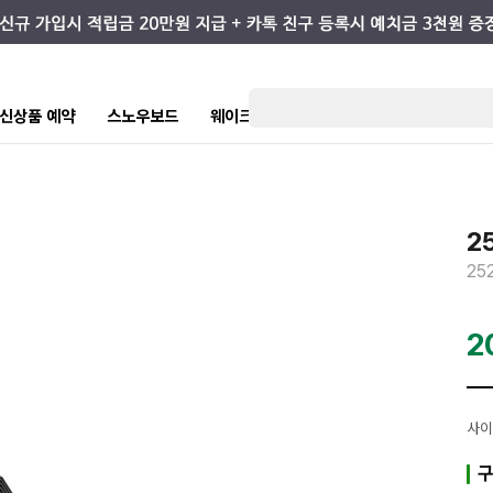
7 신상품 예약
스노우보드
웨이크/서핑
스케이트/스트릿
키즈
2
25
2
사이
구