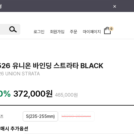
×
0
로그인
회원가입
주문
마이페이지
/주니어
526 유니온 바인딩 스트라타 BLACK
26 UNION STRATA
0%
372,000
원
465,000원
S(235-255mm)
M(260-280mm)
즈
매시 추가옵션