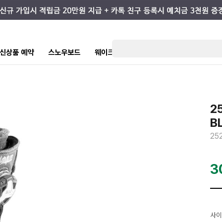
7 신상품 예약
스노우보드
웨이크/서핑
스케이트/스트릿
키즈
2
B
25
3
사이