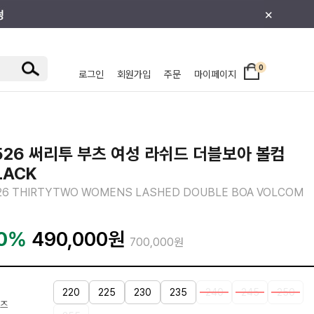
×
0
로그인
회원가입
주문
마이페이지
/주니어
526 써리투 부츠 여성 라쉬드 더블보아 볼컴
LACK
26 THIRTYTWO WOMENS LASHED DOUBLE BOA VOLCOM
0%
490,000
원
700,000원
220
225
230
235
240
245
250
즈