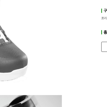
구
프리
총