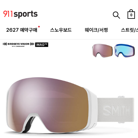
0
2627 예약구매
스노우보드
웨이크/서핑
스트릿/