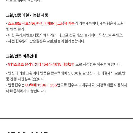
대로 보내주셔야 합니다.
교환,반품이 불가능한 제품
·
스노보드 세트상품,흰색,아이보리,크림색 계통
의 의류제품이나,제품 훼손시 교환
및 반품 불가
·
이월,특가,이벤트제품,악세사리(비니,고글,선글라스) 불가하니 꼭 참고해주세요.
·
사전 접수없이 반송될경우 교환,환불이 불가능합니다.
교환/반품 비용안내
·
911스포츠 온라인센터 1544-4615 내선2번
으로 사전접수 해주셔야 합니다.
·
변심에 의한 교환이나 반품은 왕복택배비 5,000원 발생됩니다. 미결제시 교환,반
품 진행 지연될수 있습니다.
·
반품접수는
CJ택배 1588-1255
번으로 접수후 보내주세요 (지정택배를 이용하셔
야 빠른처리가 가능합니다.)