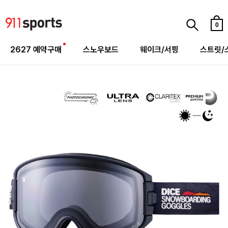
0
2627 예약구매
스노우보드
웨이크/서핑
스트릿/