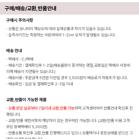
구매/배송/교환,반품안내
구매시 주의사항
·
상품은 모니터의 해상도에 따라 실제상품과 차이가 있을수 있습니다.
·
실측사이즈는 측정하는 사람에따라 1-2cm 오차가 발생될수 있습니다.
배송 안내
·
택배사 : CJ택배
·
배송기간 : 결제확인후 1-2일(배송물량이 증가하는 명절,공휴일은 택배사 사정에
의해 배송이 지연될수 있습니다.)
·
배송비용 : 주문금액 5만원 미만일 경우 2,500원의 배송료가 자동추가 됩니다.
·
배송확인 : 입금 및 결제확인후 2-3일 이내
교환,반품이 가능한 제품
·
상품 받은 날로부터 7일이내 교환,반품 가능
하며 고객센터에서 반품안내 확인후 진
행됩니다.
·
교환/반품 제한사항에 해당하지 않는 경우에만 가능합니다. (교환/반품 비용 고객
부담 왕복택배비 5,000원)
·
반품상품 확인후 교환,반품 진행해드리고 있으니 상품택이나 포장상태를 받으신 그