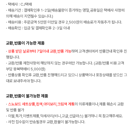
·
택배사 : CJ택배
·
배송기간 : 결제확인후 1-2일(배송물량이 증가하는 명절,공휴일은 택배사 사정에
의해 배송이 지연될수 있습니다.)
·
배송비용 : 주문금액 5만원 미만일 경우 2,500원의 배송료가 자동추가 됩니다.
·
배송확인 : 입금 및 결제확인후 2-3일 이내
교환,반품이 가능한 제품
·
상품 받은 날로부터 7일이내 교환,반품 가능
하며 고객센터에서 반품안내 확인후 진
행됩니다.
·
교환/반품 제한사항에 해당하지 않는 경우에만 가능합니다. (교환/반품 비용 고객
부담 왕복택배비 5,000원)
·
반품상품 확인후 교환,반품 진행해드리고 있으니 상품택이나 포장상태를 받으신 그
대로 보내주셔야 합니다.
교환,반품이 불가능한 제품
·
스노보드 세트상품,흰색,아이보리,크림색 계통
의 의류제품이나,제품 훼손시 교환
및 반품 불가
·
이월,특가,이벤트제품,악세사리(비니,고글,선글라스) 불가하니 꼭 참고해주세요.
·
사전 접수없이 반송될경우 교환,환불이 불가능합니다.