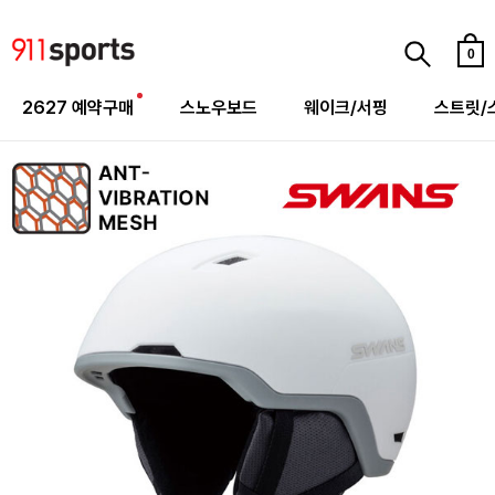
0
2627 예약구매
스노우보드
웨이크/서핑
스트릿/