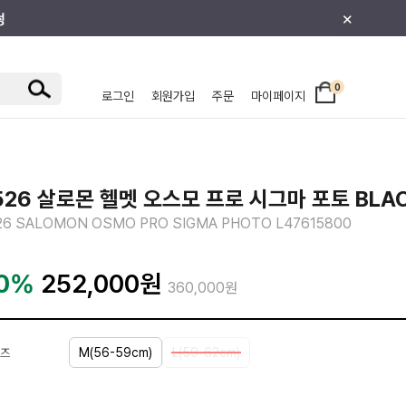
×
0
로그인
회원가입
주문
마이페이지
/주니어
526 살로몬 헬멧 오스모 프로 시그마 포토 BLA
26 SALOMON OSMO PRO SIGMA PHOTO L47615800
0%
252,000
원
360,000원
M(56-59cm)
L(59-62cm)
즈