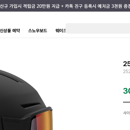
7 신상품 예약
스노우보드
웨이크/서핑
스케이트/스트릿
키즈
2
25
3
사이